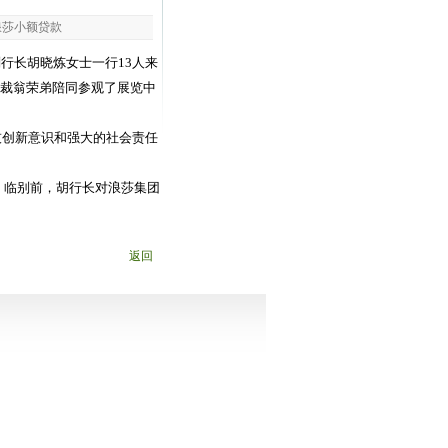
浪莎小额贷款
副行长胡晓炼女士一行13人来
裁翁荣弟陪同参观了展览中
创新意识和强大的社会责任
。临别前，胡行长对浪莎集团
返回