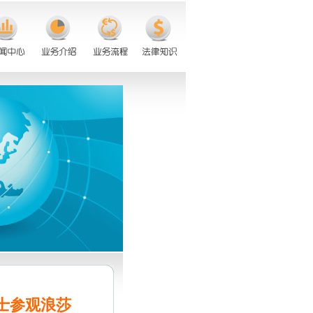
士参观浪莎