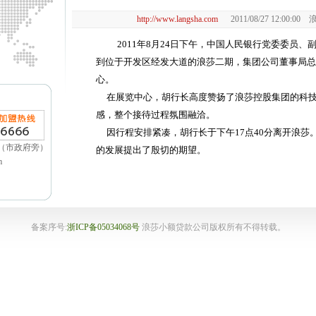
http://www.langsha.com
2011/08/27 12:00:00
2011年8月24日下午，中国人民银行党委委员、
到位于开发区经发大道的浪莎二期，集团公司董事局总
心。
在展览中心，胡行长高度赞扬了浪莎控股集团的科技
感，整个接待过程氛围融洽。
因行程安排紧凑，胡行长于下午17点40分离开浪莎
（市政府旁）
的发展提出了殷切的期望。
m
备案序号:
浙ICP备05034068号
浪莎小额贷款公司版权所有不得转载。