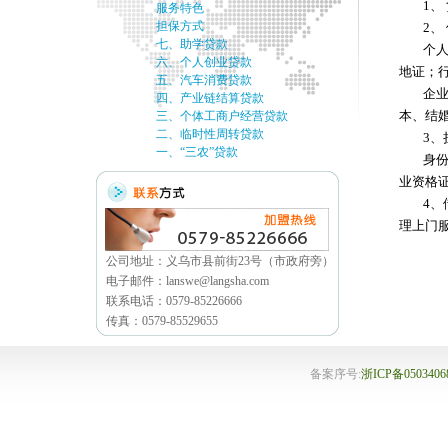
1、
服务特色
担保方式
2、
七、助学贷款
个
六、个人创业贷款
地证；
五、汽车消费贷款
企
四、产业链结算贷款
本、结
三、个体工商户经营贷款
二、临时性周转贷款
3、
一、“三农”贷款
身
业资格
4
理上门
公司地址：义乌市县前街23号（市政府旁）
电子邮件：lanswe@langsha.com
联系电话：0579-85226666
传真：0579-85529655
备案序号:
浙ICP备050340