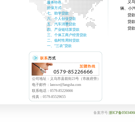
义
服务特色
担保方式
辆、小
七、助学贷款
贷款
六、个人创业贷款
贷
五、汽车消费贷款
贷
四、产业链结算贷款
三、个体工商户经营贷款
二、临时性周转贷款
一、“三农”贷款
公司地址：义乌市县前街23号（市政府旁）
电子邮件：lanswe@langsha.com
联系电话：0579-85226666
传真：0579-85529655
备案序号:
浙ICP备050340